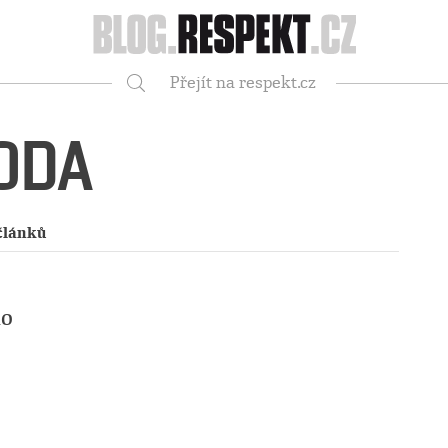
Respekt
Přejít na respekt.cz
Vyhledávání
ODA
článků
ho